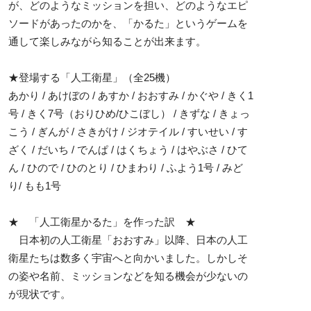
が、どのようなミッションを担い、どのようなエピ
ソードがあったのかを、「かるた」というゲームを
通して楽しみながら知ることが出来ます。
★登場する「人工衛星」（全25機）
あかり / あけぼの / あすか / おおすみ / かぐや / きく1
号 / きく7号（おりひめ/ひこぼし） / きずな / きょっ
こう / ぎんが / さきがけ / ジオテイル / すいせい / す
ざく / だいち / でんぱ / はくちょう / はやぶさ / ひて
ん / ひので / ひのとり / ひまわり / ふよう1号 / みど
り/ もも1号
★ 「人工衛星かるた」を作った訳 ★
日本初の人工衛星「おおすみ」以降、日本の人工
衛星たちは数多く宇宙へと向かいました。しかしそ
の姿や名前、ミッションなどを知る機会が少ないの
が現状です。