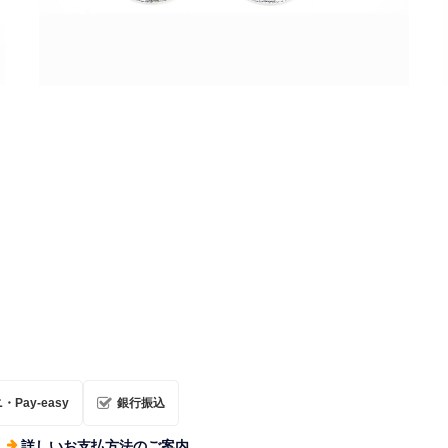
ロケットアクスタ【5機種セット】（10％セール：
10セット限定）
¥5,400
Pay-easy
銀行振込
詳しいお支払方法のご案内