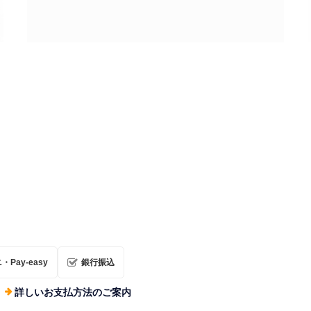
ロケットアクスタ【5機種セット】（10％セール：
10セット限定）
¥5,400
Pay-easy
銀行振込
詳しいお支払方法のご案内