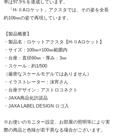
率は97.9％を達成しています。
「H-ⅡAロケット」アクスタでは、その姿を全長
約106㎜の姿で再現しています。
【製品概要】
・製品名：ロケットアクスタ【H-ⅡAロケット】
・サイズ：100㎜×100㎜範囲内
・台座：直径60㎜・厚み：3㎜
・スケール：約1/500
（厳密なスケールモデルではありません）
・イラストレーター：沫宵さん
・台座デザイン：アストロコネクト
・JAXA商品化許諾品
・JAXA LABEL DESIGN ロゴ入
※お使いのモニター設定、お部屋の照明等により実
際の商品と色味が若干異なる場合がございます。