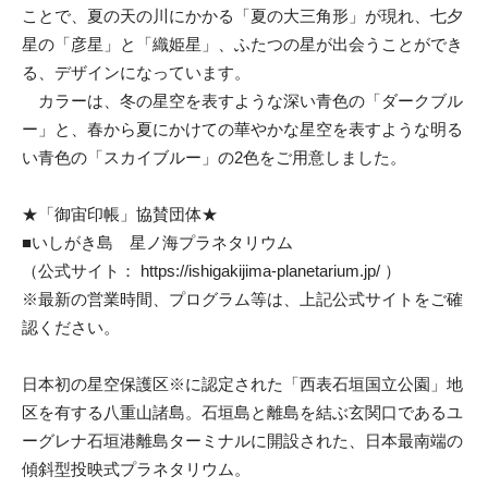
ことで、夏の天の川にかかる「夏の大三角形」が現れ、七夕
星の「彦星」と「織姫星」、ふたつの星が出会うことができ
る、デザインになっています。
カラーは、冬の星空を表すような深い青色の「ダークブル
ー」と、春から夏にかけての華やかな星空を表すような明る
い青色の「スカイブルー」の2色をご用意しました。
★「御宙印帳」協賛団体★
■いしがき島 星ノ海プラネタリウム
（公式サイト：
https://ishigakijima-planetarium.jp/
）
※最新の営業時間、プログラム等は、上記公式サイトをご確
認ください。
日本初の星空保護区※に認定された「西表石垣国立公園」地
区を有する八重山諸島。石垣島と離島を結ぶ玄関口であるユ
ーグレナ石垣港離島ターミナルに開設された、日本最南端の
傾斜型投映式プラネタリウム。