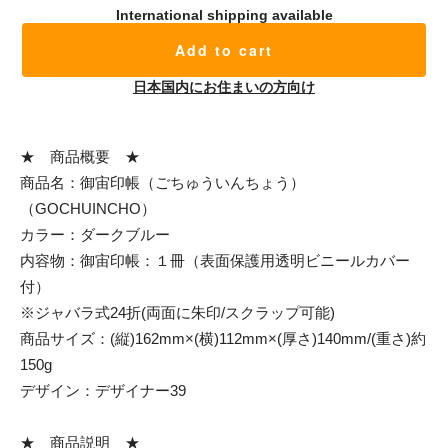
International shipping available
Add to cart
日本国内にお住まいの方向け
★ 商品概要 ★
商品名：御宙印帳（ごちゅういんちょう）
（GOCHUINCHO）
カラー：ダークブルー
内容物：御宙印帳：１冊（表面保護用透明ビニールカバー
付）
※ジャバラ式24折(両面に朱印/スクラップ可能)
商品サイズ：(縦)162mm×(横)112mm×(厚さ)140mm/(重さ)約
150g
デザイン：デザイナー39
★ 商品説明 ★