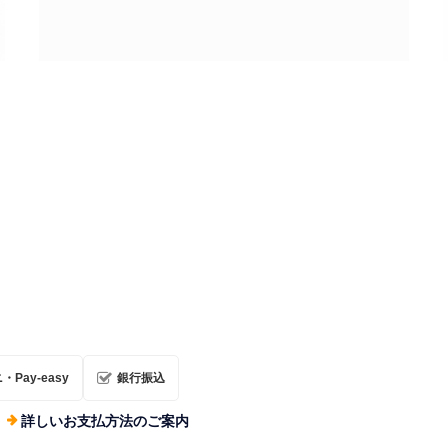
ロケットアクスタ【5機種セット】（10％セール：
10セット限定）
¥5,400
Pay-easy
銀行振込
詳しいお支払方法のご案内