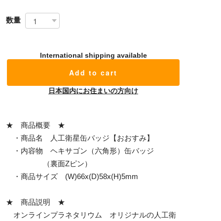
数量
International shipping available
Add to cart
日本国内にお住まいの方向け
★ 商品概要 ★
・商品名 人工衛星缶バッジ【おおすみ】
・内容物 ヘキサゴン（六角形）缶バッジ
（裏面Zピン）
・商品サイズ (W)66x(D)58x(H)5mm
★ 商品説明 ★
オンラインプラネタリウム オリジナルの人工衛